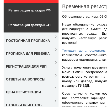
Временная регист
Регистрация граждан РФ
Обновление страницы: 05.0
Наше объединение
оказы
Регистрация граждан СНГ
регистрации в Балее
д
иностранных граждан. В
получить настоящую реги
ПОСТОЯННАЯ ПРОПИСКА
времени!
Текущая цена официаль
ПРОПИСКА ДЛЯ РЕБЕНКА
количеством собственнико
размером квартплаты, а так
РЕГИСТРАЦИЯ ДЛЯ РВП
Услуга получения
временн
момент очень востребована
возможность устроится на
ОТВЕТЫ НА ВОПРОСЫ
школу или дет.сад, получи
машину в ГИБДД.
ЦЕНА РЕГИСТРАЦИИ
Срок получения услуги
ле
нас, составляет один-дв
оформлению справок мы 
ОТЗЫВЫ КЛИЕНТОВ
квартиру для регистрации.